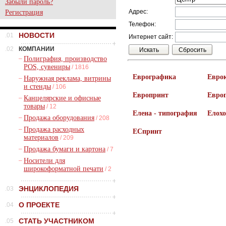
Забыли пароль?
Адрес:
Регистрация
Телефон:
НОВОСТИ
.01
Интернет сайт:
.02
КОМПАНИИ
–
Полиграфия, производство
POS, сувениры
/ 1816
Еврографика
Евро
–
Наружная реклама, витрины
и стенды
/ 106
Европринт
Евро
–
Канцелярские и офисные
товары
/ 12
Елена - типография
Елох
–
Продажа оборудования
/ 208
–
Продажа расходных
ЕСпринт
материалов
/ 209
–
Продажа бумаги и картона
/ 7
–
Носители для
широкоформатной печати
/ 2
ЭНЦИКЛОПЕДИЯ
.03
О ПРОЕКТЕ
.04
СТАТЬ УЧАСТНИКОМ
.05