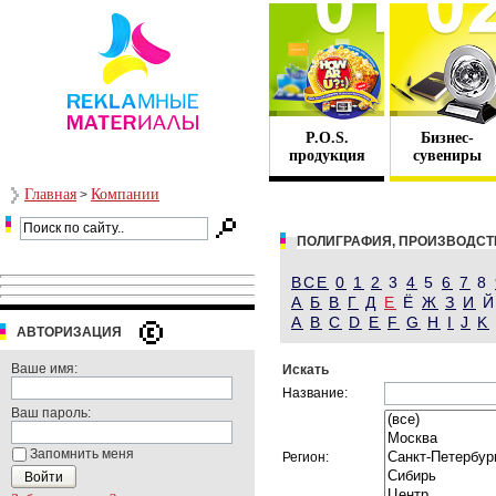
P.O.S.
Бизнес-
продукция
сувениры
Главная
Компании
>
ПОЛИГРАФИЯ, ПРОИЗВОДСТ
ВСЕ
0
1
2
3
4
5
6
7
8
А
Б
В
Г
Д
Е
Ё
Ж
З
И
A
B
C
D
E
F
G
H
I
J
K
АВТОРИЗАЦИЯ
Ваше имя:
Искать
Название:
Ваш пароль:
Запомнить меня
Регион: