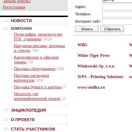
Забыли пароль?
Адрес:
Регистрация
Телефон:
НОВОСТИ
.01
Интернет сайт:
.02
КОМПАНИИ
–
Полиграфия, производство
POS, сувениры
/ 1816
WBG
W
–
Наружная реклама, витрины
и стенды
/ 106
White Tiger Press
W
–
Канцелярские и офисные
товары
/ 12
Winkowski Sp. z o.o.
W
–
Продажа оборудования
/ 208
–
Продажа расходных
WPS - Printing Solutions
w
материалов
/ 209
–
Продажа бумаги и картона
/ 7
www.vinilka.ru
–
Носители для
широкоформатной печати
/ 2
ЭНЦИКЛОПЕДИЯ
.03
О ПРОЕКТЕ
.04
СТАТЬ УЧАСТНИКОМ
.05