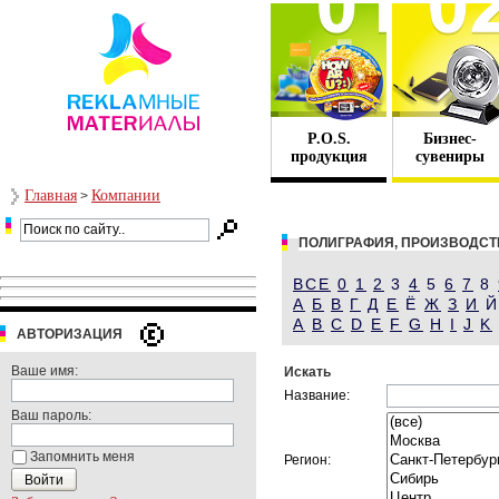
P.O.S.
Бизнес-
продукция
сувениры
Главная
Компании
>
ПОЛИГРАФИЯ, ПРОИЗВОДСТ
ВСЕ
0
1
2
3
4
5
6
7
8
А
Б
В
Г
Д
Е
Ё
Ж
З
И
A
B
C
D
E
F
G
H
I
J
K
АВТОРИЗАЦИЯ
Ваше имя:
Искать
Название:
Ваш пароль:
Запомнить меня
Регион: