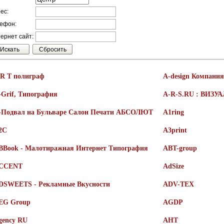
ес:
ефон:
ернет сайт:
 R T полиграф
A-design Компания
-Grif, Типография
A-R-S.RU : ВИЗ
-Подвал на Бульваре Салон Печати АБСОЛЮТ
A1ring
2C
A3print
BBook - Малотиражная Интернет Типография
ABT-group
CCENT
AdSize
DSWEETS - Рекламные Вкусности
ADV-TEX
EG Group
AGDP
gency RU
AHT