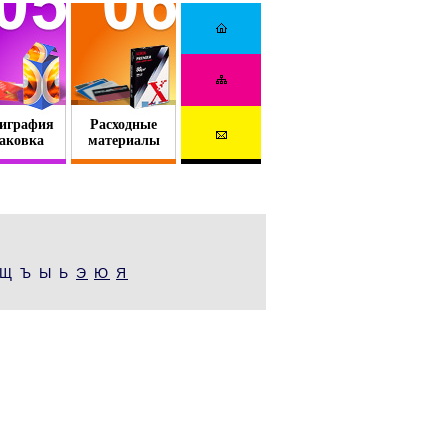
играфия
Расходные
аковка
материалы
Щ Ъ Ы Ь
Э
Ю
Я