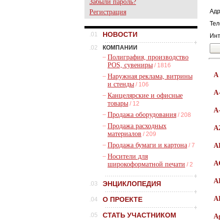
Забыли пароль?
Адр
Регистрация
Тел
НОВОСТИ
.01
Инт
.02
КОМПАНИИ
–
Полиграфия, производство
POS, сувениры
/ 1816
A
–
Наружная реклама, витрины
и стенды
/ 106
A
–
Канцелярские и офисные
товары
/ 12
A
–
Продажа оборудования
/ 208
–
Продажа расходных
A
материалов
/ 209
–
Продажа бумаги и картона
/ 7
A
–
Носители для
A
широкоформатной печати
/ 2
A
ЭНЦИКЛОПЕДИЯ
.03
A
О ПРОЕКТЕ
.04
СТАТЬ УЧАСТНИКОМ
.05
A