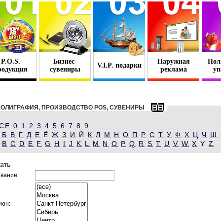
P.O.S.
Бизнес-
Наружная
Пол
V.I.P. подарки
родукция
сувениры
реклама
уп
ОЛИГРАФИЯ, ПРОИЗВОДСТВО POS, СУВЕНИРЫ
СЕ
0
1
2
3
4
5
6
7
8
9
Б
В
Г
Д
Е
Ё
Ж
З
И
Й
К
Л
М
Н
О
П
Р
С
Т
У
Ф
Х
Ц
Ч
Ш
B
C
D
E
F
G
H
I
J
K
L
M
N
O
P
Q
R
S
T
U
V
W
X
Y
Z
ать
вание:
ион: