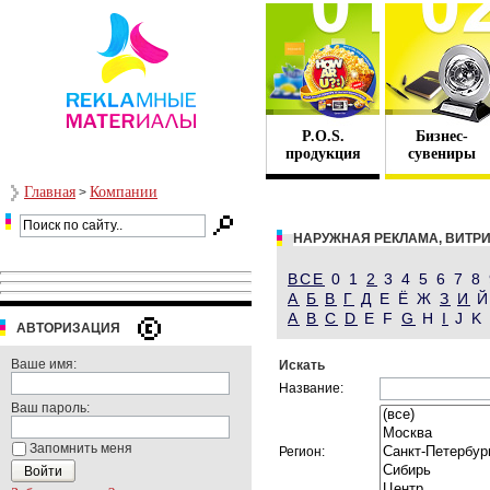
P.O.S.
Бизнес-
продукция
сувениры
Главная
Компании
>
НАРУЖНАЯ РЕКЛАМА, ВИТР
ВСЕ
0 1
2
3 4 5 6 7 8
А
Б
В
Г
Д
Е Ё Ж
З
И
A
B
C
D
E F
G
H
I
J K
АВТОРИЗАЦИЯ
Ваше имя:
Искать
Название:
Ваш пароль:
Запомнить меня
Регион: