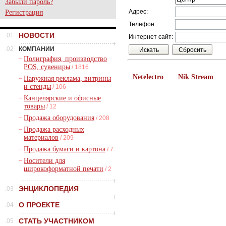
Забыли пароль?
Адрес:
Регистрация
Телефон:
НОВОСТИ
.01
Интернет сайт:
.02
КОМПАНИИ
–
Полиграфия, производство
POS, сувениры
/ 1816
Netelectro
Nik Stream
–
Наружная реклама, витрины
и стенды
/ 106
–
Канцелярские и офисные
товары
/ 12
–
Продажа оборудования
/ 208
–
Продажа расходных
материалов
/ 209
–
Продажа бумаги и картона
/ 7
–
Носители для
широкоформатной печати
/ 2
ЭНЦИКЛОПЕДИЯ
.03
О ПРОЕКТЕ
.04
СТАТЬ УЧАСТНИКОМ
.05