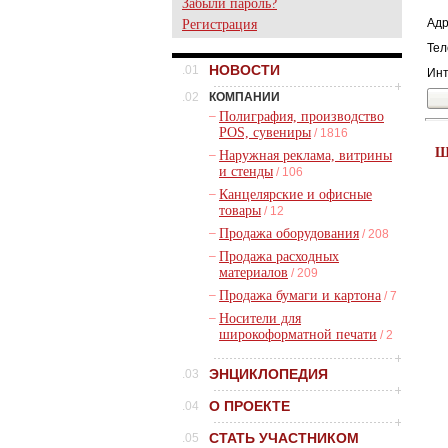
Забыли пароль?
Адр
Регистрация
Тел
НОВОСТИ
.01
Инт
.02
КОМПАНИИ
–
Полиграфия, производство
POS, сувениры
/ 1816
Ш
–
Наружная реклама, витрины
и стенды
/ 106
–
Канцелярские и офисные
товары
/ 12
–
Продажа оборудования
/ 208
–
Продажа расходных
материалов
/ 209
–
Продажа бумаги и картона
/ 7
–
Носители для
широкоформатной печати
/ 2
ЭНЦИКЛОПЕДИЯ
.03
О ПРОЕКТЕ
.04
СТАТЬ УЧАСТНИКОМ
.05