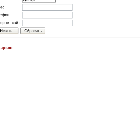
ес:
ефон:
ернет сайт:
аркон