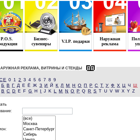
P.O.S.
Бизнес-
Наружная
Пол
V.I.P. подарки
родукция
сувениры
реклама
уп
НАРУЖНАЯ РЕКЛАМА, ВИТРИНЫ И СТЕНДЫ
СЕ
0 1
2
3 4 5 6 7 8 9
Б
В
Г
Д
Е Ё Ж
З
И
Й
К
Л
М
Н
О
П
Р
С
Т
У
Ф
Х
Ц
Ч
Ш
B
C
D
E F
G
H
I
J K
L
M
N
O
P
Q
R
S
T U V W X Y Z
ать
вание:
ион: