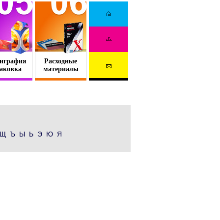
играфия
Расходные
аковка
материалы
Щ Ъ Ы Ь Э Ю Я