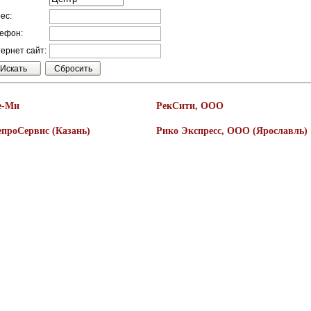
ес:
ефон:
ернет сайт:
е-Ми
РекСити, ООО
епроСервис (Казань)
Рико Экспресс, ООО (Ярославль)