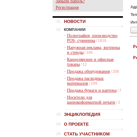
Забыли пароль?
Адр
Регистрация
Тел
НОВОСТИ
.01
Инт
.02
КОМПАНИИ
–
Полиграфия, производство
POS, сувениры
/ 1816
Р
–
Наружная реклама, витрины
и стенды
/ 106
Р
–
Канцелярские и офисные
товары
/ 12
–
Продажа оборудования
/ 208
–
Продажа расходных
материалов
/ 209
–
Продажа бумаги и картона
/ 7
–
Носители для
широкоформатной печати
/ 2
ЭНЦИКЛОПЕДИЯ
.03
О ПРОЕКТЕ
.04
СТАТЬ УЧАСТНИКОМ
.05