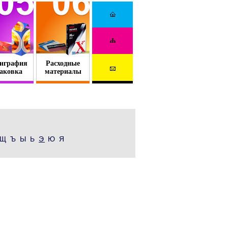
играфия
Расходные
аковка
материалы
Щ Ъ Ы Ь
Э
Ю Я