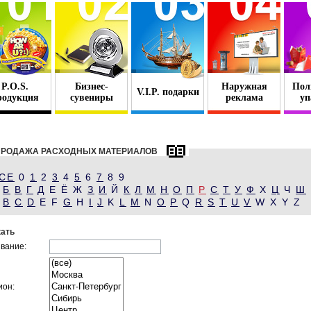
P.O.S.
Бизнес-
Наружная
Пол
V.I.P. подарки
родукция
сувениры
реклама
уп
ПРОДАЖА РАСХОДНЫХ МАТЕРИАЛОВ
СЕ
0
1
2
3
4
5
6
7
8 9
Б
В
Г
Д
Е Ё Ж
З
И
Й
К
Л
М
Н
О
П
Р
С
Т
У
Ф
Х
Ц
Ч
Ш
B
C
D
E F
G
H
I
J
K
L
M
N
O
P
Q
R
S
T
U
V
W X Y Z
ать
вание:
ион: