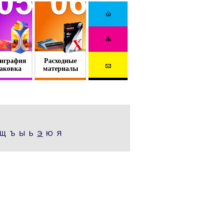
играфия
Расходные
аковка
материалы
Щ Ъ Ы Ь
Э
Ю Я