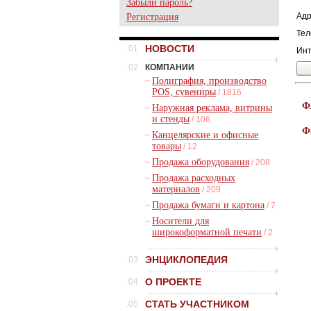
Забыли пароль?
Адр
Регистрация
Тел
НОВОСТИ
.01
Инт
.02
КОМПАНИИ
–
Полиграфия, производство
POS, сувениры
/ 1816
Ф
–
Наружная реклама, витрины
и стенды
/ 106
Ф
–
Канцелярские и офисные
товары
/ 12
–
Продажа оборудования
/ 208
–
Продажа расходных
материалов
/ 209
–
Продажа бумаги и картона
/ 7
–
Носители для
широкоформатной печати
/ 2
ЭНЦИКЛОПЕДИЯ
.03
О ПРОЕКТЕ
.04
СТАТЬ УЧАСТНИКОМ
.05