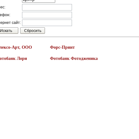
ес:
ефон:
ернет сайт:
лексо-Арт, ООО
Форс-Принт
отобанк Лори
Фотобанк Фотодженика