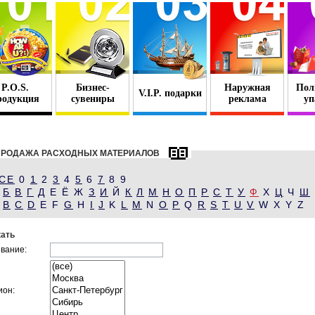
P.O.S.
Бизнес-
Наружная
Пол
V.I.P. подарки
родукция
сувениры
реклама
уп
ПРОДАЖА РАСХОДНЫХ МАТЕРИАЛОВ
СЕ
0
1
2
3
4
5
6
7
8 9
Б
В
Г
Д
Е Ё Ж
З
И
Й
К
Л
М
Н
О
П
Р
С
Т
У
Ф
Х
Ц
Ч
Ш
B
C
D
E F
G
H
I
J
K
L
M
N
O
P
Q
R
S
T
U
V
W X Y Z
ать
вание:
ион: