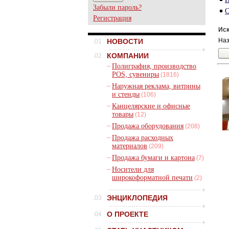
Забыли пароль?
С
Регистрация
Иск
Наз
НОВОСТИ
.01
КОМПАНИИ
.02
–
Полиграфия, производство
POS, сувениры
(1816)
–
Наружная реклама, витрины
и стенды
(106)
–
Канцелярские и офисные
товары
(12)
–
Продажа оборудования
(208)
–
Продажа расходных
материалов
(209)
–
Продажа бумаги и картона
(7)
–
Носители для
широкоформатной печати
(2)
ЭНЦИКЛОПЕДИЯ
.03
О ПРОЕКТЕ
.04