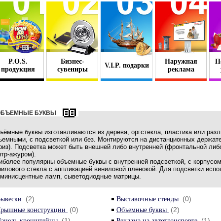
P.O.S.
Бизнес-
Наружная
П
V.I.P. подарки
продукция
сувениры
реклама
ОБЪЕМНЫЕ БУКВЫ
ъёмные буквы изготавливаются из дерева, оргстекла, пластика или раз
ъемными, с подсветкой или без. Монтируются на дистанционных держате
риз). Подсветка может быть внешней либо внутренней (фронтальной либо 
нтр-ажуром).
иболее популярны объемные буквы с внутренней подсветкой, с корпусо
рилового стекла с аппликацией виниловой пленокой. Для подсветки испо
минисцентные ламп, сыветодиодные матрицы.
(2)
(0)
ывески
Выставочные стенды
(0)
(2)
рышные конструкции
Объемные буквы
(1)
(1)
анель-кронштейны
Реклама на автотранспорте