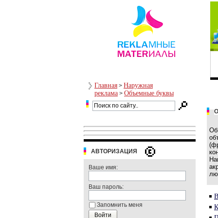
Главная
Наружная
>
реклама
Объемные буквы
>
Об
об
(ф
АВТОРИЗАЦИЯ
ко
На
ак
Ваше имя:
лю
Ваш пароль:
В
Запомнить меня
К
П