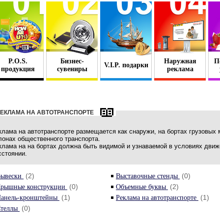
P.O.S.
Бизнес-
Наружная
П
V.I.P. подарки
продукция
сувениры
реклама
РЕКЛАМА НА АВТОТРАНСПОРТЕ
клама на автотранспорте размещается как снаружи, на бортах грузовых м
лонах общественного транспорта.
клама на на бортах должна быть видимой и узнаваемой в условиях дви
сстоянии.
(2)
(0)
ывески
Выставочные стенды
(0)
(2)
рышные конструкции
Объемные буквы
(1)
(1)
анель-кронштейны
Реклама на автотранспорте
(0)
теллы