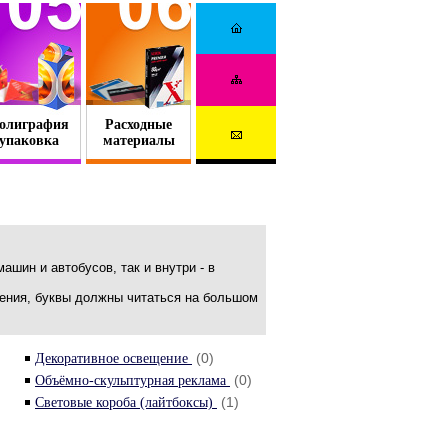
олиграфия
Расходные
упаковка
материалы
ашин и автобусов, так и внутри - в
жения, буквы должны читаться на большом
(0)
Декоративное освещение
(0)
Объёмно-скульптурная реклама
(1)
Световые короба (лайтбоксы)