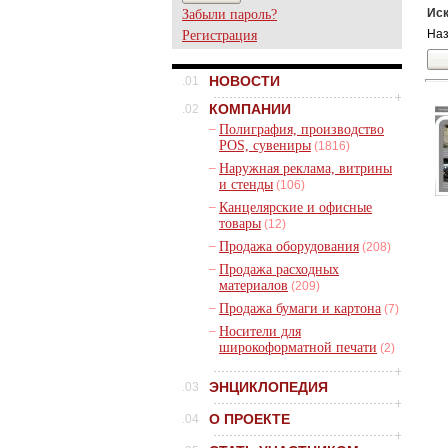
Иск
Забыли пароль?
Наз
Регистрация
НОВОСТИ
.01
КОМПАНИИ
.02
–
Полиграфия, производство
POS, сувениры
(1816)
–
Наружная реклама, витрины
и стенды
(106)
–
Канцелярские и офисные
товары
(12)
–
Продажа оборудования
(208)
–
Продажа расходных
материалов
(209)
–
Продажа бумаги и картона
(7)
–
Носители для
широкоформатной печати
(2)
ЭНЦИКЛОПЕДИЯ
.03
О ПРОЕКТЕ
.04