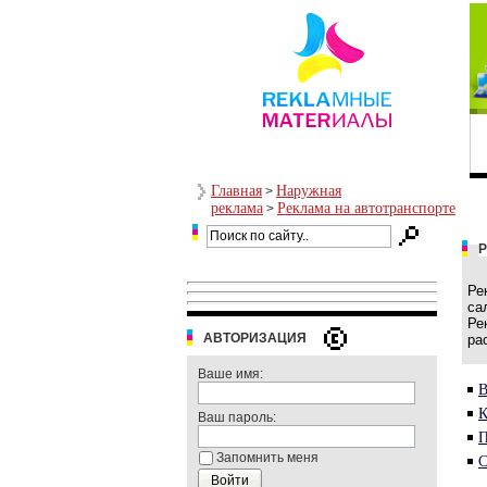
Главная
Наружная
>
реклама
Реклама на автотранспорте
>
Ре
са
Ре
АВТОРИЗАЦИЯ
ра
Ваше имя:
В
К
Ваш пароль:
П
Запомнить меня
С