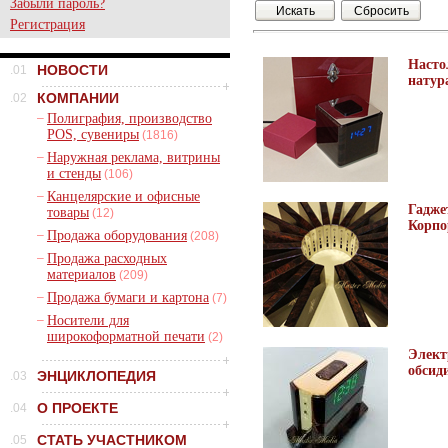
Забыли пароль?
Регистрация
Насто
НОВОСТИ
.01
натур
КОМПАНИИ
.02
–
Полиграфия, производство
POS, сувениры
(1816)
–
Наружная реклама, витрины
и стенды
(106)
–
Канцелярские и офисные
Гадже
товары
(12)
Корпо
–
Продажа оборудования
(208)
–
Продажа расходных
материалов
(209)
–
Продажа бумаги и картона
(7)
–
Носители для
широкоформатной печати
(2)
Элект
обсид
ЭНЦИКЛОПЕДИЯ
.03
О ПРОЕКТЕ
.04
СТАТЬ УЧАСТНИКОМ
.05