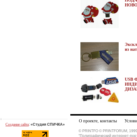
ПОДА
НОВО
Экск
из на
USB 
ИНД
ДИЗА
О проекте, контакты
Услови
Создание сайта
:
«Студия СПИЧКА»
© PRINTFO © PRINTFORUM, 1999
"Полиграфический интернет-пор