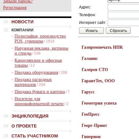
Забыли пароль?
Адрес:
Регистрация
Телефон:
НОВОСТИ
.01
Интернет сайт:
.02
КОМПАНИИ
–
Полиграфия, производство
POS, сувениры
/ 1816
Газпромпечать ИПК
–
Наружная реклама, витрины
и стенды
/ 106
Галанис
–
Канцелярские и офисные
товары
/ 12
Галерея СТО
–
Продажа оборудования
/ 208
–
Продажа расходных
ГарантТех, ООО
материалов
/ 209
–
Продажа бумаги и картона
/ 7
Гарусс
–
Носители для
Геометрия успеха
широкоформатной печати
/ 2
ГеоПресс
ЭНЦИКЛОПЕДИЯ
.03
Георг-Принт
О ПРОЕКТЕ
.04
СТАТЬ УЧАСТНИКОМ
.05
Гиперион