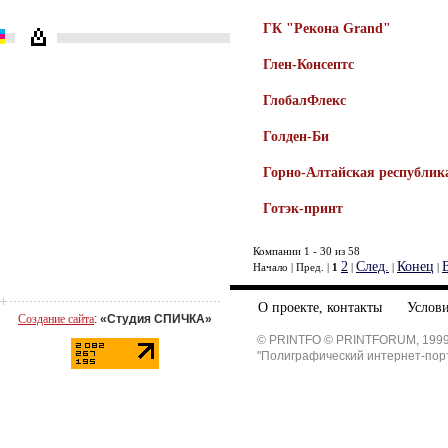
ГК "Рекона Grand"
Глен-Консептс
ГлобалФлекс
Голден-Би
Горно-Алтайская республик
Готэк-принт
Компании 1 - 30 из 58
2
След.
Конец
Начало | Пред. |
1
|
|
|
О проекте, контакты
Услови
Создание сайта
:
«Студия СПИЧКА»
© PRINTFO © PRINTFORUM, 1999
"Полиграфический интернет-пор