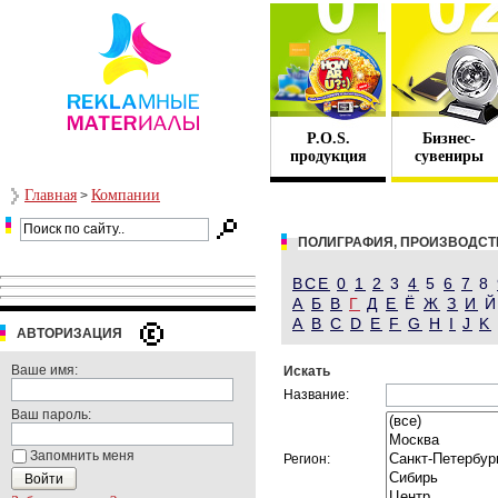
P.O.S.
Бизнес-
продукция
сувениры
Главная
Компании
>
ПОЛИГРАФИЯ, ПРОИЗВОДСТ
ВСЕ
0
1
2
3
4
5
6
7
8
А
Б
В
Г
Д
Е
Ё
Ж
З
И
A
B
C
D
E
F
G
H
I
J
K
АВТОРИЗАЦИЯ
Ваше имя:
Искать
Название:
Ваш пароль:
Запомнить меня
Регион: