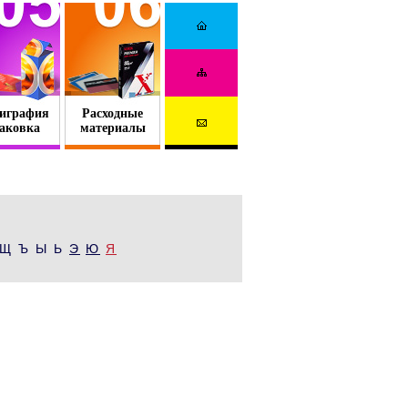
играфия
Расходные
аковка
материалы
Щ Ъ Ы Ь
Э
Ю
Я