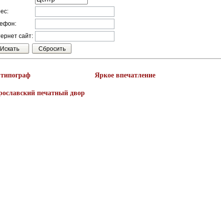
ес:
ефон:
ернет сайт:
 типограф
Яркое впечатление
рославский печатный двор