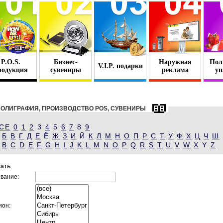
P.O.S.
Бизнес-
Наружная
Пол
V.I.P. подарки
родукция
сувениры
реклама
уп
ОЛИГРАФИЯ, ПРОИЗВОДСТВО POS, СУВЕНИРЫ
СЕ
0
1
2
3
4
5
6
7
8
9
Б
В
Г
Д
Е
Ё
Ж
З
И
Й
К
Л
М
Н
О
П
Р
С
Т
У
Ф
Х
Ц
Ч
Ш
B
C
D
E
F
G
H
I
J
K
L
M
N
O
P
Q
R
S
T
U
V
W
X
Y
Z
ать
вание:
ион: