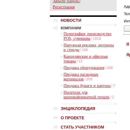
Забыли пароль?
Адр
Регистрация
Тел
НОВОСТИ
.01
Инт
.02
КОМПАНИИ
–
Полиграфия, производство
POS, сувениры
/ 1816
Я
–
Наружная реклама, витрины
и стенды
/ 106
Я
–
Канцелярские и офисные
товары
/ 12
–
Продажа оборудования
/ 208
–
Продажа расходных
материалов
/ 209
–
Продажа бумаги и картона
/ 7
–
Носители для
широкоформатной печати
/ 2
ЭНЦИКЛОПЕДИЯ
.03
О ПРОЕКТЕ
.04
СТАТЬ УЧАСТНИКОМ
.05