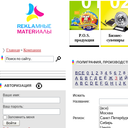
P.O.S.
Бизнес-
продукция
сувениры
Главная
Компании
>
ПОЛИГРАФИЯ, ПРОИЗВОДСТ
ВСЕ
0
1
2
3
4
5
6
7
8
А
Б
В
Г
Д
Е
Ё
Ж
З
И
A
B
C
D
E
F
G
H
I
J
K
АВТОРИЗАЦИЯ
Ваше имя:
Искать
Название:
Ваш пароль:
Запомнить меня
Регион: