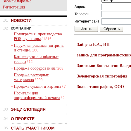
Забыли пароль?
Адрес:
Регистрация
Телефон:
НОВОСТИ
.01
Интернет сайт:
.02
КОМПАНИИ
–
Полиграфия, производство
POS, сувениры
/ 1816
Зайцева Е.А., ИП
–
Наружная реклама, витрины
и стенды
/ 106
запись для программистски
–
Канцелярские и офисные
товары
/ 12
Здвижков Константин Влад
–
Продажа оборудования
/ 208
–
Продажа расходных
Зеленогорская типография
материалов
/ 209
–
Продажа бумаги и картона
/ 7
Знак - типография, ООО
–
Носители для
широкоформатной печати
/ 2
ЭНЦИКЛОПЕДИЯ
.03
О ПРОЕКТЕ
.04
СТАТЬ УЧАСТНИКОМ
.05