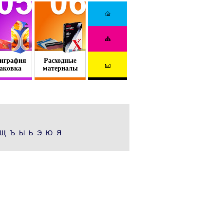
играфия
Расходные
аковка
материалы
Щ Ъ Ы Ь
Э
Ю
Я