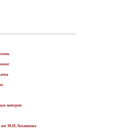
точек
enter
ламы
кс
ных центров
 им М.И.Лоханкова