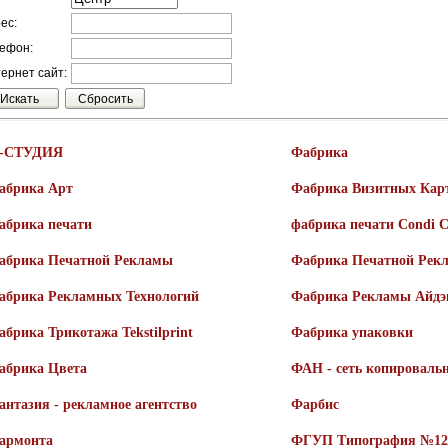
ес:
ефон:
ернет сайт:
-СТУДИЯ
Фабрика
абрика Арт
Фабрика Визитных Кар
абрика печати
фабрика печати Condi C
абрика Печатной Рекламы
Фабрика Печатной Рек
абрика Рекламных Технологий
Фабрика Рекламы Айдэ
абрика Трикотажа Tekstilprint
Фабрика упаковки
абрика Цвета
ФАН - сеть копироваль
антазия - рекламное агентство
Фарбис
армонта
ФГУП Типография №12