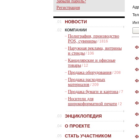
Забыли пароль?
Адр
Регистрация
Тел
НОВОСТИ
.01
Инт
.02
КОМПАНИИ
–
Полиграфия, производство
POS, сувениры
/ 1816
Ф
–
Наружная реклама, витрины
и стенды
/ 106
Ф
–
Канцелярские и офисные
товары
/ 12
Ф
–
Продажа оборудования
/ 208
–
Продажа расходных
Ф
материалов
/ 209
–
Продажа бумаги и картона
/ 7
Ф
–
Носители для
Ф
широкоформатной печати
/ 2
Ф
ЭНЦИКЛОПЕДИЯ
.03
Ф
О ПРОЕКТЕ
.04
СТАТЬ УЧАСТНИКОМ
.05
Ф