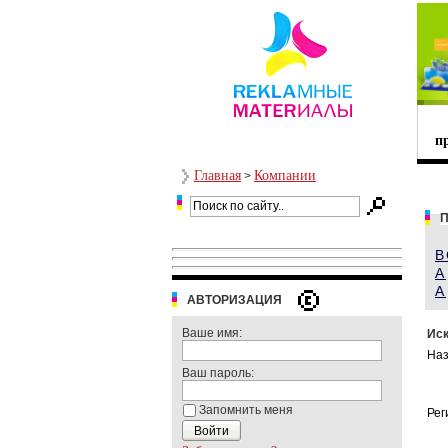
п
Главная
Компании
>
П
В
А
A
АВТОРИЗАЦИЯ
Ваше имя:
Иск
Наз
Ваш пароль:
Запомнить меня
Рег