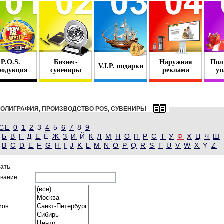
P.O.S.
Бизнес-
Наружная
Пол
V.I.P. подарки
родукция
сувениры
реклама
уп
ОЛИГРАФИЯ, ПРОИЗВОДСТВО POS, СУВЕНИРЫ
СЕ
0
1
2
3
4
5
6
7
8
9
Б
В
Г
Д
Е
Ё
Ж
З
И
Й
К
Л
М
Н
О
П
Р
С
Т
У
Ф
Х
Ц
Ч
Ш
B
C
D
E
F
G
H
I
J
K
L
M
N
O
P
Q
R
S
T
U
V
W
X
Y
Z
ать
вание:
ион: