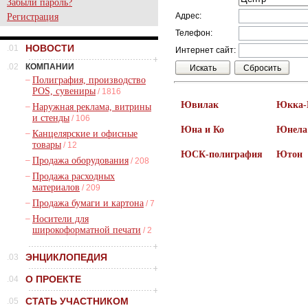
Забыли пароль?
Адрес:
Регистрация
Телефон:
НОВОСТИ
.01
Интернет сайт:
.02
КОМПАНИИ
–
Полиграфия, производство
POS, сувениры
/ 1816
Ювилак
Юкка-
–
Наружная реклама, витрины
и стенды
/ 106
Юна и Ко
Юнела
–
Канцелярские и офисные
товары
/ 12
ЮСК-полиграфия
Ютон
–
Продажа оборудования
/ 208
–
Продажа расходных
материалов
/ 209
–
Продажа бумаги и картона
/ 7
–
Носители для
широкоформатной печати
/ 2
ЭНЦИКЛОПЕДИЯ
.03
О ПРОЕКТЕ
.04
СТАТЬ УЧАСТНИКОМ
.05