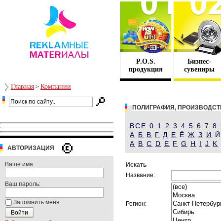
P.O.S.
Бизнес-
продукция
сувениры
Главная
Компании
>
ПОЛИГРАФИЯ, ПРОИЗВОДСТ
ВСЕ
0
1
2
3
4
5
6
7
8
А
Б
В
Г
Д
Е
Ё
Ж
З
И
A
B
C
D
E
F
G
H
I
J
K
АВТОРИЗАЦИЯ
Ваше имя:
Искать
Название:
Ваш пароль:
Запомнить меня
Регион: