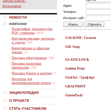
Забыли пароль?
Адрес:
Регистрация
Телефон:
НОВОСТИ
.01
Интернет сайт:
.02
КОМПАНИИ
–
Полиграфия, производство
POS, сувениры
/ 1816
GALKOM / Галком
–
Наружная реклама, витрины
и стенды
/ 106
Gift Soap
–
Канцелярские и офисные
товары
/ 12
–
Продажа оборудования
/ 208
GLASSCLOCK
–
Продажа расходных
материалов
/ 209
Golden Print
–
Продажа бумаги и картона
/ 7
GrafArt / ГрафАрт
–
Носители для
широкоформатной печати
/ 2
GRAFPRINT
ЭНЦИКЛОПЕДИЯ
.03
GutenPack!
О ПРОЕКТЕ
.04
СТАТЬ УЧАСТНИКОМ
.05