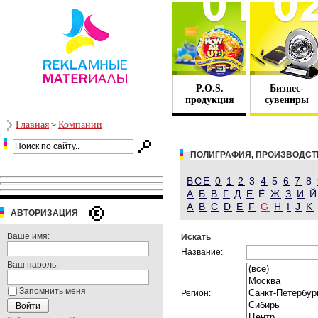
P.O.S.
Бизнес-
продукция
сувениры
Главная
Компании
>
ПОЛИГРАФИЯ, ПРОИЗВОДСТ
ВСЕ
0
1
2
3
4
5
6
7
8
А
Б
В
Г
Д
Е
Ё
Ж
З
И
A
B
C
D
E
F
G
H
I
J
K
АВТОРИЗАЦИЯ
Ваше имя:
Искать
Название:
Ваш пароль:
Запомнить меня
Регион: