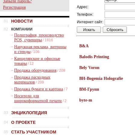
Забыли пароль?
Адрес:
Регистрация
Телефон:
НОВОСТИ
.01
Интернет сайт:
.02
КОМПАНИИ
–
Полиграфия, производство
POS, сувениры
/ 1816
B&A
–
Наружная реклама, витрины
и стенды
/ 106
Balodis Printing
–
Канцелярские и офисные
товары
/ 12
Bely Voron
–
Продажа оборудования
/ 208
–
Продажа расходных
BH-Bogemia Holografie
материалов
/ 209
–
Продажа бумаги и картона
/ 7
BM-Групп
–
Носители для
byte-m
широкоформатной печати
/ 2
ЭНЦИКЛОПЕДИЯ
.03
О ПРОЕКТЕ
.04
СТАТЬ УЧАСТНИКОМ
.05