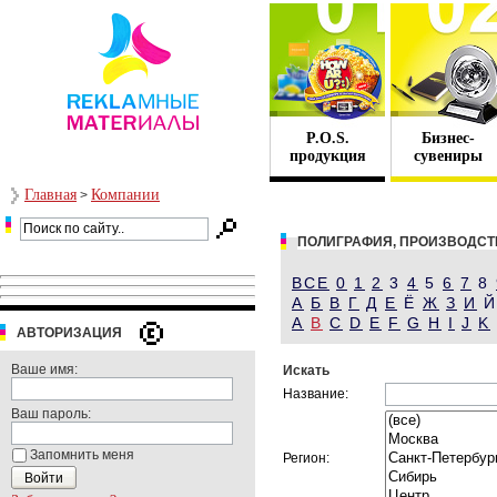
P.O.S.
Бизнес-
продукция
сувениры
Главная
Компании
>
ПОЛИГРАФИЯ, ПРОИЗВОДСТ
ВСЕ
0
1
2
3
4
5
6
7
8
А
Б
В
Г
Д
Е
Ё
Ж
З
И
A
B
C
D
E
F
G
H
I
J
K
АВТОРИЗАЦИЯ
Ваше имя:
Искать
Название:
Ваш пароль:
Запомнить меня
Регион: