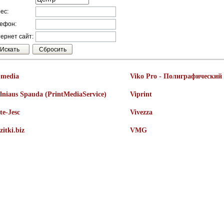
ес:
ефон:
ернет сайт:
-media
Viko Pro - Полиграфический
lniaus Spauda (PrintMediaService)
Viprint
te-Jesc
Vivezza
zitki.biz
VMG