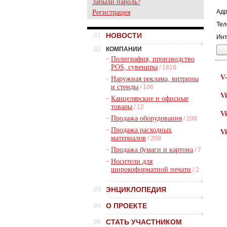
Забыли пароль?
Адр
Регистрация
Тел
НОВОСТИ
.01
Инт
.02
КОМПАНИИ
–
Полиграфия, производство
POS, сувениры
/ 1816
V
–
Наружная реклама, витрины
и стенды
/ 106
Vi
–
Канцелярские и офисные
товары
/ 12
Vi
–
Продажа оборудования
/ 208
–
Продажа расходных
Vi
материалов
/ 209
–
Продажа бумаги и картона
/ 7
–
Носители для
широкоформатной печати
/ 2
ЭНЦИКЛОПЕДИЯ
.03
О ПРОЕКТЕ
.04
СТАТЬ УЧАСТНИКОМ
.05