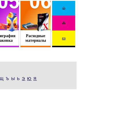
играфия
Расходные
аковка
материалы
Щ Ъ Ы Ь
Э
Ю
Я