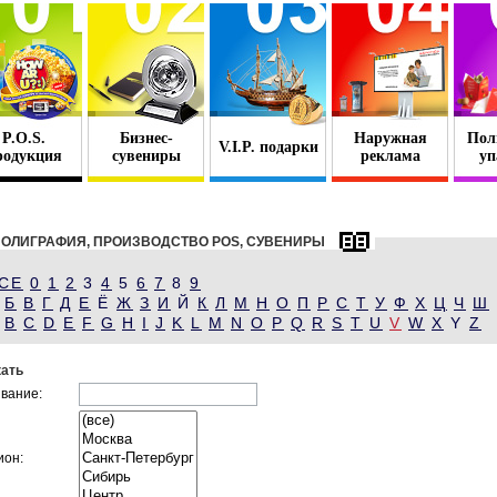
P.O.S.
Бизнес-
Наружная
Пол
V.I.P. подарки
родукция
сувениры
реклама
уп
ОЛИГРАФИЯ, ПРОИЗВОДСТВО POS, СУВЕНИРЫ
СЕ
0
1
2
3
4
5
6
7
8
9
Б
В
Г
Д
Е
Ё
Ж
З
И
Й
К
Л
М
Н
О
П
Р
С
Т
У
Ф
Х
Ц
Ч
Ш
B
C
D
E
F
G
H
I
J
K
L
M
N
O
P
Q
R
S
T
U
V
W
X
Y
Z
ать
вание:
ион: