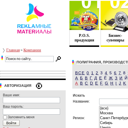
P.O.S.
Бизнес-
продукция
сувениры
Главная
Компании
>
ПОЛИГРАФИЯ, ПРОИЗВОДСТ
ВСЕ
0
1
2
3
4
5
6
7
8
А
Б
В
Г
Д
Е
Ё
Ж
З
И
A
B
C
D
E
F
G
H
I
J
K
АВТОРИЗАЦИЯ
Ваше имя:
Искать
Название:
Ваш пароль:
Запомнить меня
Регион: