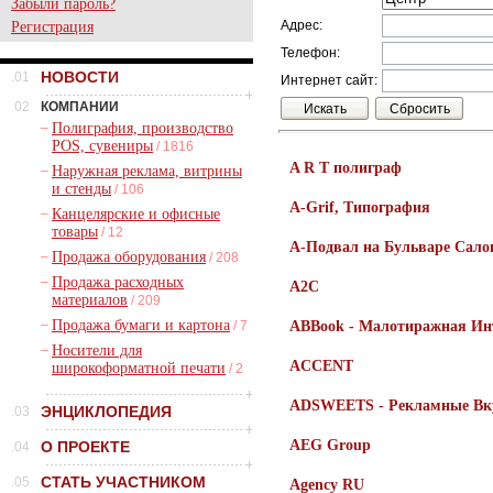
Забыли пароль?
Адрес:
Регистрация
Телефон:
НОВОСТИ
.01
Интернет сайт:
.02
КОМПАНИИ
–
Полиграфия, производство
POS, сувениры
/ 1816
A R T полиграф
–
Наружная реклама, витрины
и стенды
/ 106
A-Grif, Типография
–
Канцелярские и офисные
товары
/ 12
A-Подвал на Бульваре Са
–
Продажа оборудования
/ 208
–
Продажа расходных
A2C
материалов
/ 209
–
Продажа бумаги и картона
/ 7
ABBook - Малотиражная Ин
–
Носители для
ACCENT
широкоформатной печати
/ 2
ADSWEETS - Рекламные Вк
ЭНЦИКЛОПЕДИЯ
.03
AEG Group
О ПРОЕКТЕ
.04
СТАТЬ УЧАСТНИКОМ
.05
Agency RU