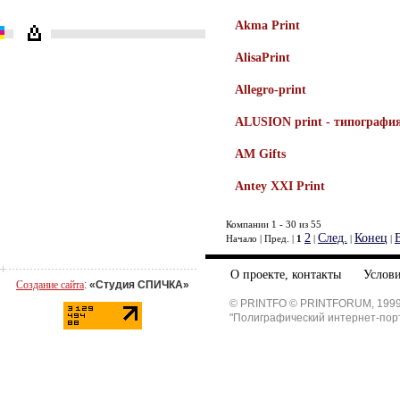
Akma Print
AlisaPrint
Allegro-print
ALUSION print - типографи
AM Gifts
Antey XXI Print
Компании 1 - 30 из 55
2
След.
Конец
Начало | Пред. |
1
|
|
|
О проекте, контакты
Услови
Создание сайта
:
«Студия СПИЧКА»
© PRINTFO © PRINTFORUM, 1999
"Полиграфический интернет-пор