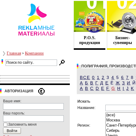
P.O.S.
Бизнес-
продукция
сувениры
Главная
Компании
>
ПОЛИГРАФИЯ, ПРОИЗВОДСТ
ВСЕ
0
1
2
3
4
5
6
7
8
А
Б
В
Г
Д
Е
Ё
Ж
З
И
A
B
C
D
E
F
G
H
I
J
K
АВТОРИЗАЦИЯ
Ваше имя:
Искать
Название:
Ваш пароль:
Запомнить меня
Регион: