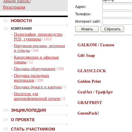
Забыли пароль?
Адрес:
Регистрация
Телефон:
НОВОСТИ
.01
Интернет сайт:
.02
КОМПАНИИ
–
Полиграфия, производство
POS, сувениры
/ 1816
GALKOM / Галком
–
Наружная реклама, витрины
и стенды
/ 106
Gift Soap
–
Канцелярские и офисные
товары
/ 12
–
Продажа оборудования
/ 208
GLASSCLOCK
–
Продажа расходных
материалов
/ 209
Golden Print
–
Продажа бумаги и картона
/ 7
GrafArt / ГрафАрт
–
Носители для
широкоформатной печати
/ 2
GRAFPRINT
ЭНЦИКЛОПЕДИЯ
.03
GutenPack!
О ПРОЕКТЕ
.04
СТАТЬ УЧАСТНИКОМ
.05