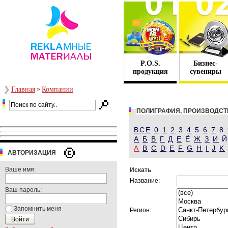
P.O.S.
Бизнес-
продукция
сувениры
Главная
Компании
>
ПОЛИГРАФИЯ, ПРОИЗВОДСТ
ВСЕ
0
1
2
3
4
5
6
7
8
А
Б
В
Г
Д
Е
Ё
Ж
З
И
A
B
C
D
E
F
G
H
I
J
K
АВТОРИЗАЦИЯ
Ваше имя:
Искать
Название:
Ваш пароль:
Запомнить меня
Регион: