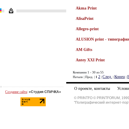
Akma Print
AlisaPrint
Allegro-print
ALUSION print - типографи
AM Gifts
Antey XXI Print
Компании 1 - 30 из 55
2
След.
Конец
Начало | Пред. |
1
|
|
|
О проекте, контакты
Услови
Создание сайта
:
«Студия СПИЧКА»
© PRINTFO © PRINTFORUM, 1999
"Полиграфический интернет-пор