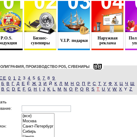
P.O.S.
Бизнес-
Наружная
Пол
V.I.P. подарки
родукция
сувениры
реклама
уп
ОЛИГРАФИЯ, ПРОИЗВОДСТВО POS, СУВЕНИРЫ
СЕ
0
1
2
3
4
5
6
7
8
9
Б
В
Г
Д
Е
Ё
Ж
З
И
Й
К
Л
М
Н
О
П
Р
С
Т
У
Ф
Х
Ц
Ч
Ш
B
C
D
E
F
G
H
I
J
K
L
M
N
O
P
Q
R
S
T
U
V
W
X
Y
Z
ать
вание:
ион: