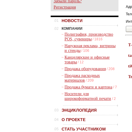
Забыли пароль?
Адр
Регистрация
Тел
НОВОСТИ
.01
Инт
.02
КОМПАНИИ
–
Полиграфия, производство
POS, сувениры
/ 1816
T
–
Наружная реклама, витрины
и стенды
/ 106
t
–
Канцелярские и офисные
товары
/ 12
t
–
Продажа оборудования
/ 208
–
Продажа расходных
Tr
материалов
/ 209
–
Продажа бумаги и картона
/ 7
–
Носители для
широкоформатной печати
/ 2
ЭНЦИКЛОПЕДИЯ
.03
О ПРОЕКТЕ
.04
СТАТЬ УЧАСТНИКОМ
.05