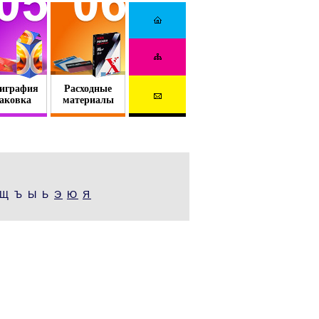
играфия
Расходные
аковка
материалы
Щ Ъ Ы Ь
Э
Ю
Я