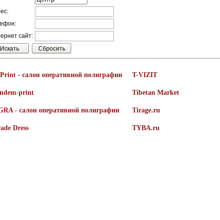
ес:
ефон:
ернет сайт:
-Print - салон оперативной полиграфии
T-VIZIT
andem-print
Tibetan Market
iGRA - cалон оперативной полиграфии
Tirage.ru
ade Dress
TYBA.ru