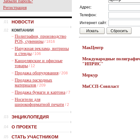
Забыли пароль?
Адрес:
Регистрация
Телефон:
НОВОСТИ
.01
Интернет сайт:
.02
КОМПАНИИ
–
Полиграфия, производство
POS, сувениры
/ 1816
МакЦентр
–
Наружная реклама, витрины
и стенды
/ 106
Международные полиграфич
–
Канцелярские и офисные
"ИПРИС"
товары
/ 12
–
Продажа оборудования
/ 208
Меркур
–
Продажа расходных
материалов
/ 209
МиССП-Совпласт
–
Продажа бумаги и картона
/ 7
–
Носители для
широкоформатной печати
/ 2
ЭНЦИКЛОПЕДИЯ
.03
О ПРОЕКТЕ
.04
СТАТЬ УЧАСТНИКОМ
.05