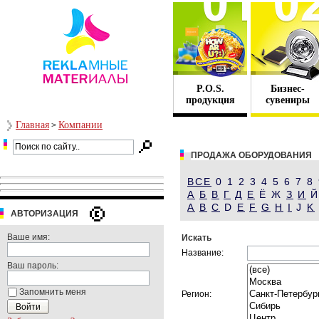
P.O.S.
Бизнес-
продукция
сувениры
Главная
Компании
>
ПРОДАЖА ОБОРУДОВАНИЯ
ВСЕ
0 1 2 3 4 5 6 7 8
А
Б
В
Г
Д
Е
Ё Ж
З
И
A
B
C
D
E
F
G
H
I
J
K
АВТОРИЗАЦИЯ
Ваше имя:
Искать
Название:
Ваш пароль:
Запомнить меня
Регион: