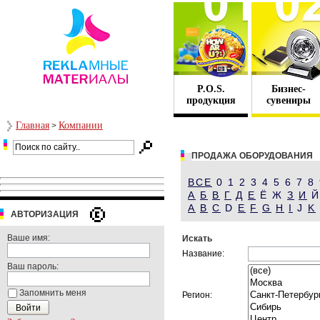
P.O.S.
Бизнес-
продукция
сувениры
Главная
Компании
>
ПРОДАЖА ОБОРУДОВАНИЯ
ВСЕ
0 1 2 3 4 5 6 7 8
А
Б
В
Г
Д
Е
Ё Ж
З
И
A
B
C
D
E
F
G
H
I
J
K
АВТОРИЗАЦИЯ
Ваше имя:
Искать
Название:
Ваш пароль:
Запомнить меня
Регион: