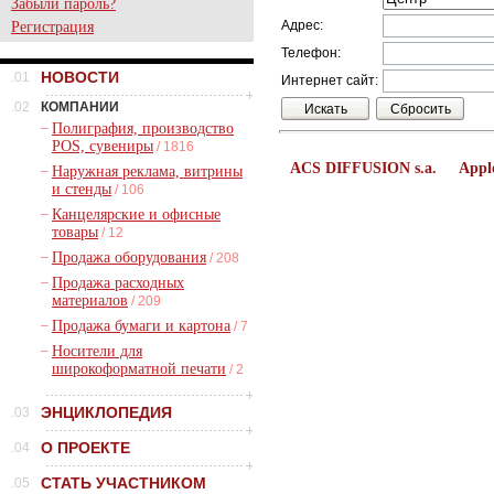
Забыли пароль?
Адрес:
Регистрация
Телефон:
НОВОСТИ
.01
Интернет сайт:
.02
КОМПАНИИ
–
Полиграфия, производство
POS, сувениры
/ 1816
ACS DIFFUSION s.a.
Appl
–
Наружная реклама, витрины
и стенды
/ 106
–
Канцелярские и офисные
товары
/ 12
–
Продажа оборудования
/ 208
–
Продажа расходных
материалов
/ 209
–
Продажа бумаги и картона
/ 7
–
Носители для
широкоформатной печати
/ 2
ЭНЦИКЛОПЕДИЯ
.03
О ПРОЕКТЕ
.04
СТАТЬ УЧАСТНИКОМ
.05