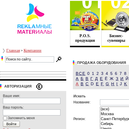
P.O.S.
Бизнес-
продукция
сувениры
Главная
Компании
>
ПРОДАЖА ОБОРУДОВАНИЯ
ВСЕ
0 1 2 3 4 5 6 7 8
А
Б
В
Г
Д
Е
Ё Ж
З
И
A
B
C
D
E
F
G
H
I
J
K
АВТОРИЗАЦИЯ
Ваше имя:
Искать
Название:
Ваш пароль:
Запомнить меня
Регион: