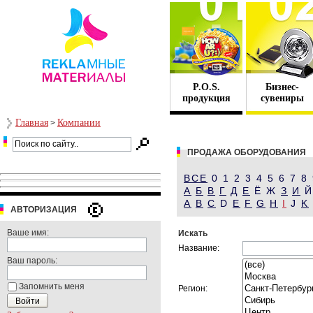
P.O.S.
Бизнес-
продукция
сувениры
Главная
Компании
>
ПРОДАЖА ОБОРУДОВАНИЯ
ВСЕ
0 1 2 3 4 5 6 7 8
А
Б
В
Г
Д
Е
Ё Ж
З
И
A
B
C
D
E
F
G
H
I
J
K
АВТОРИЗАЦИЯ
Ваше имя:
Искать
Название:
Ваш пароль:
Запомнить меня
Регион: