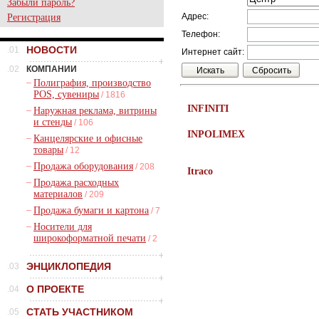
Забыли пароль?
Адрес:
Регистрация
Телефон:
НОВОСТИ
.01
Интернет сайт:
.02
КОМПАНИИ
–
Полиграфия, производство
POS, сувениры
/ 1816
INFINITI
–
Наружная реклама, витрины
и стенды
/ 106
INPOLIMEX
–
Канцелярские и офисные
товары
/ 12
–
Продажа оборудования
/ 208
Itraco
–
Продажа расходных
материалов
/ 209
–
Продажа бумаги и картона
/ 7
–
Носители для
широкоформатной печати
/ 2
ЭНЦИКЛОПЕДИЯ
.03
О ПРОЕКТЕ
.04
СТАТЬ УЧАСТНИКОМ
.05