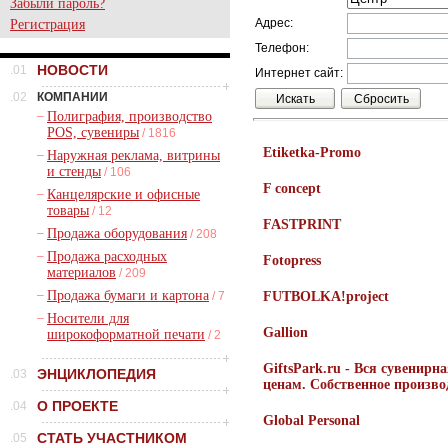
Забыли пароль?
Адрес:
Регистрация
Телефон:
НОВОСТИ
.01
Интернет сайт:
.02
КОМПАНИИ
–
Полиграфия, производство
POS, сувениры
/ 1816
Etiketka-Promo
–
Наружная реклама, витрины
и стенды
/ 106
F concept
–
Канцелярские и офисные
товары
/ 12
FASTPRINT
–
Продажа оборудования
/ 208
–
Продажа расходных
Fotopress
материалов
/ 209
–
Продажа бумаги и картона
/ 7
FUTBOLKA!project
–
Носители для
Gallion
широкоформатной печати
/ 2
GiftsPark.ru - Вся сувенир
ЭНЦИКЛОПЕДИЯ
.03
ценам. Собственное произво
О ПРОЕКТЕ
.04
Global Personal
СТАТЬ УЧАСТНИКОМ
.05