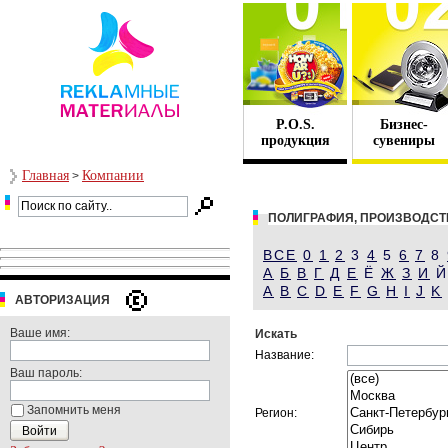
P.O.S.
Бизнес-
продукция
сувениры
Главная
Компании
>
ПОЛИГРАФИЯ, ПРОИЗВОДСТ
ВСЕ
0
1
2
3
4
5
6
7
8
А
Б
В
Г
Д
Е
Ё
Ж
З
И
A
B
C
D
E
F
G
H
I
J
K
АВТОРИЗАЦИЯ
Ваше имя:
Искать
Название:
Ваш пароль:
Запомнить меня
Регион: