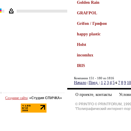
Golden Rain
GRAFPOL
Grifon / Грифон
happy plastic
Holst
incomlux
IRIS
Компании 151 - 180 из 1816
Начало
Пред.
1
2
3
4
5
7
8
9
10
|
|
6
О проекте, контакты
Услови
Создание сайта
:
«Студия СПИЧКА»
© PRINTFO © PRINTFORUM, 1999
"Полиграфический интернет-пор